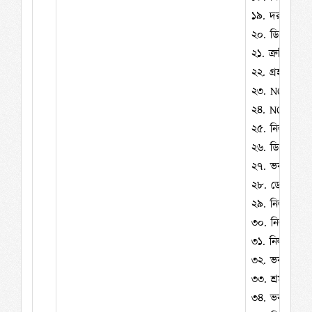
১৯.
দর প্রদানে
২০.
ডিপিডিসি 
২১.
ত্রুটিপূর্ণ
২২.
গ্রহণযোগ্
২৩.
NOA প্রাপ্
২৪.
NOA প্রাপ
২৫.
নিলাম বিজ
২৬.
ডিপিডিসি 
২৭.
ভবন ভাঙ্গ
২৮.
ডেলিভারি 
২৯.
নিলামকৃত 
৩০.
নিলামকৃত 
৩১.
নিলামকৃত স
৩২.
ভবন ভাঙ্গ
৩৩.
শ্রম আইন 
৩৪.
ভবন ভাঙ্গ