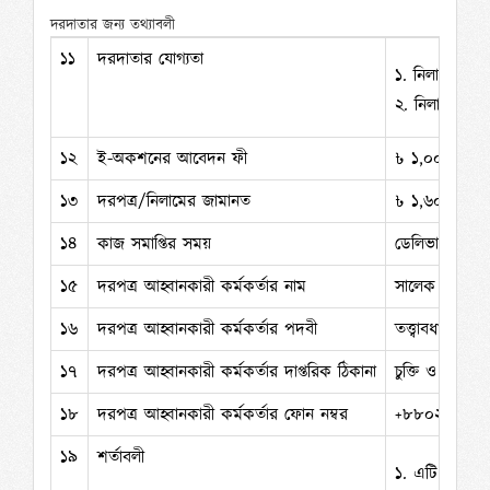
দরদাতার জন্য তথ্যাবলী
১১
দরদাতার যোগ্যতা
১.
নিলাম ক্রয়ক
২.
নিলাম ক্রয়ক
১২
ই-অকশনের আবেদন ফী
৳ ১,০০০.০০ /=
১৩
দরপত্র/নিলামের জামানত
৳ ১,৬০,০০০.০০ 
১৪
কাজ সমাপ্তির সময়
ডেলিভারি অর্ডা
১৫
দরপত্র আহ্বানকারী কর্মকর্তার নাম
সালেক মাহমুদ
১৬
দরপত্র আহ্বানকারী কর্মকর্তার পদবী
তত্ত্বাবধায়ক প্
১৭
দরপত্র আহ্বানকারী কর্মকর্তার দাপ্তরিক ঠিকানা
চুক্তি ও ক্রয় স
১৮
দরপত্র আহ্বানকারী কর্মকর্তার ফোন নম্বর
+৮৮০২২২৩৩
১৯
শর্তাবলী
১.
এটি একটি অ