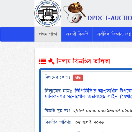
প্রথম পাতা
জরুরী বিজ্ঞপ্তি
সর্বাধিক জিজ্ঞাস্য প্রশ্
নিলাম বিজ্ঞপ্তির তালিকা
নিলামের কোডঃ
২৪৯
নিলামের নামঃ
ডিপিডিসি’র আওতাধীন উপকেন্দ
মানিকনগর মনোপোল ওভারহেড লাইন (যেখানে 
বিজ্ঞপ্তি সূত্র নংঃ
২৭.৮৭.০০০০.০০০.১৩০.৩৭.০২০৯
বিজ্ঞপ্তির তারিখঃ
০৫ জুলাই ২০২৬