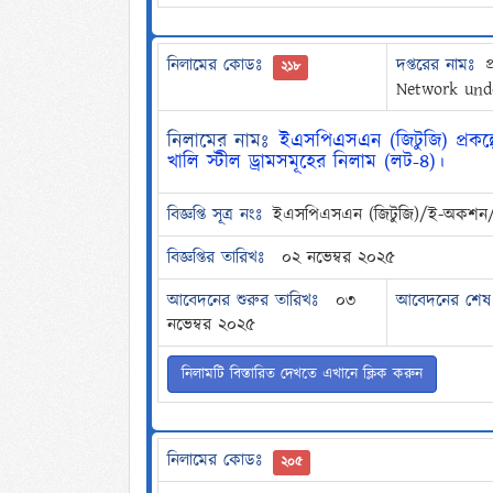
নিলামের কোডঃ
দপ্তরের নামঃ
প
২১৮
Network und
নিলামের নামঃ
ইএসপিএসএন (জিটুজি) প্রকল
খালি স্টীল ড্রামসমূহের নিলাম (লট-৪)।
বিজ্ঞপ্তি সূত্র নংঃ
ইএসপিএসএন (জিটুজি)/ই-অকশন
বিজ্ঞপ্তির তারিখঃ
০২ নভেম্বর ২০২৫
আবেদনের শুরুর তারিখঃ
০৩
আবেদনের শেষ 
নভেম্বর ২০২৫
নিলামটি বিস্তারিত দেখতে এখানে ক্লিক করুন
নিলামের কোডঃ
২০৫