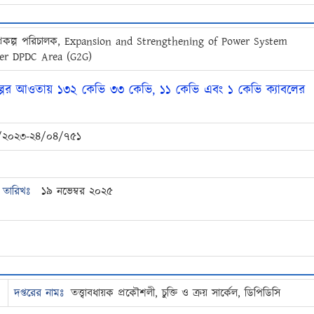
্রকল্প পরিচালক, Expansion and Strengthening of Power System
er DPDC Area (G2G)
্পের আওতায় ১৩২ কেভি ৩৩ কেভি, ১১ কেভি এবং ১ কেভি ক্যাবলের
/২০২৩-২৪/০৪/৭৫১
তারিখঃ
১৯ নভেম্বর ২০২৫
দপ্তরের নামঃ
তত্ত্বাবধায়ক প্রকৌশলী, চুক্তি ও ক্রয় সার্কেল, ডিপিডিসি