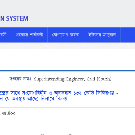
নাবলী
প্রযোজ্য শর্তাবলী
যোগাযোগ করুন
ইউজার ম্যানুয়াল
দপ্তরের নামঃ
Superintending Engineer, Grid (South)
্রের সাথে সংযোগবিহীন ও অব্যবহৃত ১৩২ কেভি সিদ্ধিরগঞ্জ -
যে অবস্থায় আছে) নিলামে বিক্রয়।
.২৫.৪০০