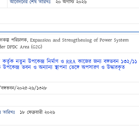
আবেদনের শেষ তারিখঃ
২০ অগাস্ট ২০২৬
প্রকল্প পরিচালক, Expansion and Strengthening of Power System
der DPDC Area (G2G)
 কর্তৃক নতুন উপকেন্দ্র নির্মাণ ও RRA কাজের জন্য বঙ্গভবন ১৩২/১১
উপকেন্দ্র ভবন ও অন্যান্য স্থাপনা ভেঙ্গে অপসারণ ও উদ্ধারকৃত
বঙ্গভবন/২০২৫-২৬/১৩২৮
 তারিখঃ
১৮ ফেব্রুয়ারী ২০২৬